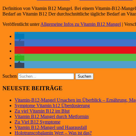
Definition von Vitamin B12 Mangel. Bei einem Vitamin-B12-Mangel h
Bedarf an Vitamin B12 Der durchschnittliche tägliche Bedarf an Vit
Veröffentlicht unter
Allgemeine Infos zu Vitamin B12 Mangel
|
Versc
Suchen
NEUESTE BEITRÄGE
Vitamin-B12-Mangel Ursachen im Überblick – Ernährung, M
Symptome Vitamin b12 Überdosierung
Zu viel Vitamin B12 im Blut
Vitamin B12 Mangel durch Metformin
Zu Viel B12 Symptome
Vitamin B12-Mangel und Haarausfall
Holotranscobalamin Wert – Was ist das?