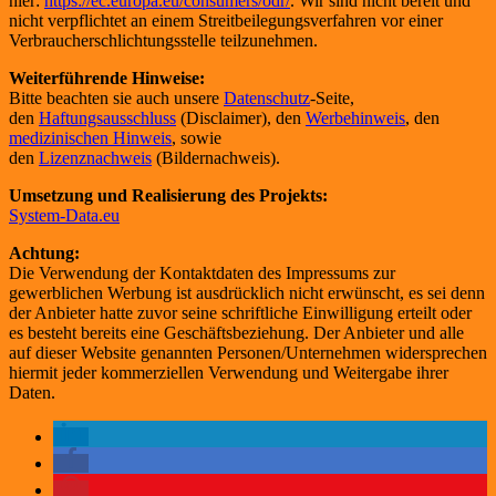
hier:
https://ec.europa.eu/consumers/odr/
. Wir sind nicht bereit und
nicht verpflichtet an einem Streitbeilegungsverfahren vor einer
Verbraucherschlichtungsstelle teilzunehmen.
Weiterführende Hinweise:
Bitte beachten sie auch unsere
Datenschutz
-Seite,
den
Haftungsausschluss
(Disclaimer), den
Werbehinweis
, den
medizinischen Hinweis
, sowie
den
Lizenznachweis
(Bildernachweis).
Umsetzung und Realisierung des Projekts:
System-Data.eu
Achtung:
Die Verwendung der Kontaktdaten des Impressums zur
gewerblichen Werbung ist ausdrücklich nicht erwünscht, es sei denn
der Anbieter hatte zuvor seine schriftliche Einwilligung erteilt oder
es besteht bereits eine Geschäftsbeziehung. Der Anbieter und alle
auf dieser Website genannten Personen/Unternehmen widersprechen
hiermit jeder kommerziellen Verwendung und Weitergabe ihrer
Daten.