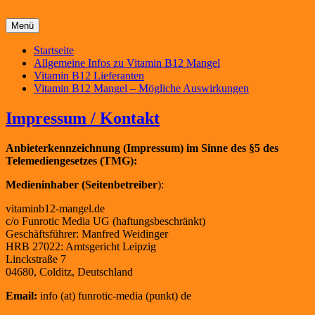
Menü
Primäres
Startseite
Allgemeine Infos zu Vitamin B12 Mangel
Menü
Vitamin B12 Lieferanten
Vitamin B12 Mangel – Mögliche Auswirkungen
Impressum / Kontakt
Anbieterkennzeichnung (Impressum) im Sinne des §5 des
Telemediengesetzes (TMG):
Medieninhaber (Seitenbetreiber
):
vitaminb12-mangel.de
c/o Funrotic Media UG (haftungsbeschränkt)
Geschäftsführer: Manfred Weidinger
HRB 27022: Amtsgericht Leipzig
Linckstraße 7
04680, Colditz, Deutschland
Email:
info (at) funrotic-media (punkt) de