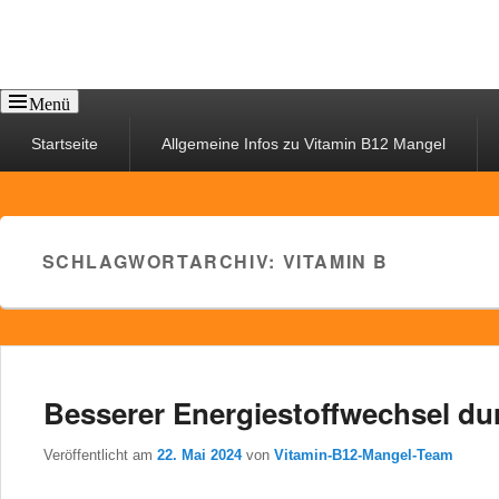
Menü
Primäres
Startseite
Allgemeine Infos zu Vitamin B12 Mangel
Menü
SCHLAGWORTARCHIV:
VITAMIN B
Besserer Energiestoffwechsel du
Veröffentlicht am
22. Mai 2024
von
Vitamin-B12-Mangel-Team